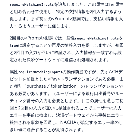
を追加しました。この属性は
属性
requireMatchingInputs
for
と組み合わせて使用し、特定の支払情報を2回入力するよう
促します。まず初回の<Prompt>動詞では、支払い情報を入
力するようユーザーに促します。
2回目の<Prompt>動詞では、属性
を
requireMatchingInputs
に設定することで再度の情報入力を促ししますが、初回
true
と2回目の入力が互いに検証され、入力情報が一致すれば設
定された決済ゲートウェイに送信され処理されます。
属性
の動作前提ですが、先ずACHデ
requireMatchingInputs
ビットを前提とした<Pay>トランザクションである必要、ま
た種別「purchase / tokenization」のトランザクションで
ある必要があります。（ユーザーによる銀行口座番号やルー
ティング番号の入力を必要とします。）この属性を通して初
回と2回目の入力が互いに検証されることでユーザーの入力
エラーを事前に検出し、決済ゲートウェイから事後にエラー
報告される事象を回避し、NACHAが規定するエラー率のし
きい値に適合することが期待されます。