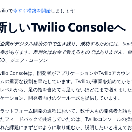
wilioで
今すぐ構築を開始
しましょう!
新しいTwilio Consoleへ
企業がデジタル経済の中で生き残り、成功するためには、Saa
要があります。差別化はお金で買えるものではありません。自らビ
EO、ジェフ・ローソン
wilio Consoleは、開発者がアプリケーションやTwilioア
ムの重要な役割を果たしています。Twilioが事業を始めてか
レベルから、足の指を含めても足りないほどにまで増えました。T
ケーション、開発者向けのツール一式を提供しています。
ラットフォーム開発の過程において、数千人もの開発者と話を
たフィードバックで共通していたのは、Twilioコンソール
れた課題にまずどのように取り組むか、説明したいと考えてお