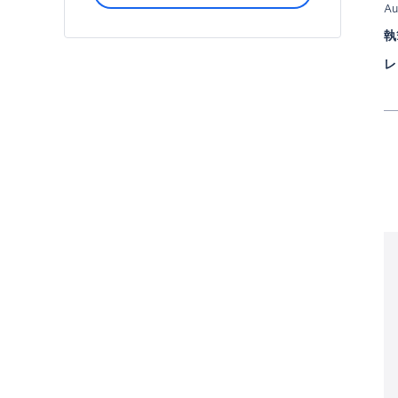
Au
執
レ