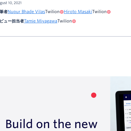
gust 10, 2021
筆者
Nupur Bhade Vilas
Twilion
Hiroto Masaki
Twilion
ビュー担当者
Tamie Miyagawa
Twilion