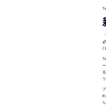
T
「
必
C
T
ー
る
リ
プ
れ
ら