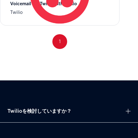
Voicemail for Twilio with Twilio
Twilio
1
Twilioを検討していますか？