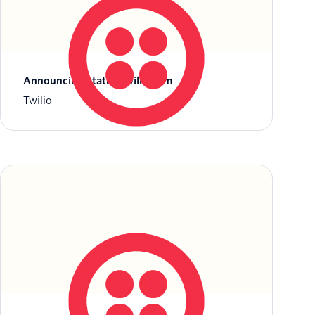
Announcing status.twilio.com
Twilio