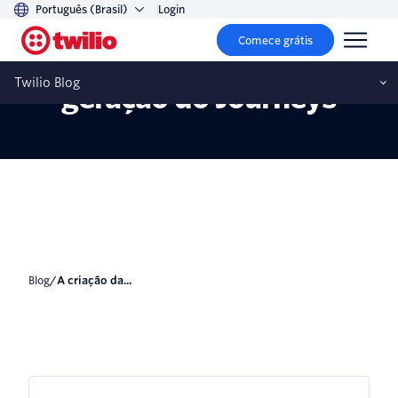
Português (Brasil)
Login
Comece grátis
A criação da próxima
Twilio Blog
geração do Journeys
blog
/
A criação da...