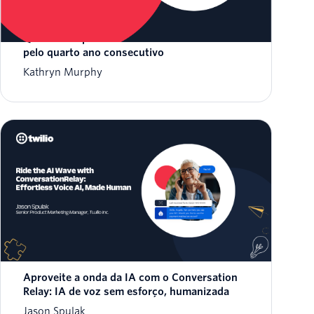
A Twilio é considerada Líder no Magic
Quadrant™ para CPaaS do Gartner® de 2026
pelo quarto ano consecutivo
Kathryn Murphy
Aproveite a onda da IA ​​com o Conversation
Relay: IA de voz sem esforço, humanizada
Jason Spulak