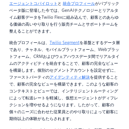
エージェントコパイロット
と
統合プロフィール
がパブリック
ベータ版に登場した今では、GenAIテクノロジーとリアルタ
イム顧客データをTwilio Flexに組み込んで、顧客とのあらゆ
る価値の高いやり取りを行う販売チームとサポートチームを
整えることができます。
統合プロフィールは、
Twilio Segment
を基盤とするデータ層
であり、チャネル、モバイルプラットフォーム、Webプラッ
トフォーム、CRMおよびウェアハウスデータ間でリアルタイ
ムのアクティビティを統合することで、顧客の完全なビュー
を構築します。個別のセグメントアカウントを設定せずに、
ファーストパーティの
アイデンティティ解決
を提供すること
で、顧客の完全なビューを構築できます。このような顧客の
コンテキストとビューでは、インテリジェントルーティング
によって転送レートを軽減し、仮想エージェントがディフレ
クションを増やせるようになります。したがって、顧客の
個々のニーズに合わせた従業員とのやり取りによって顧客に
期待以上の体験がもたらされます。