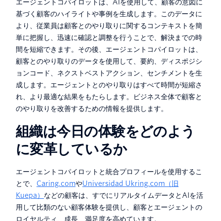
エージェントコパイロットは、AIを使用して、顧客の意図に
基づく顧客のハイライトや事例を生成します。このデータに
より、従業員は顧客とのやり取りに関するコンテキストを簡
単に把握し、迅速に確認と調整を行うことで、解決までの時
間を短縮できます。その後、エージェントコパイロットは、
顧客とのやり取りのデータを使用して、要約、ディスポジシ
ョンコード、ネクストベストアクション、センチメントを生
成します。エージェントとのやり取りはすべて時間が短縮さ
れ、より最適な結果をもたらします。ビジネス全体で顧客と
のやり取りを改善するための情報を提供します。
組織は今日の体験をどのよう
に変革しているか
エージェントコパイロットと統合プロフィールを使用するこ
とで、
Caring.com
や
Universidad Ukring.com（旧
Kuepa）
などの顧客は、すでにリアルタイムデータとAIを活
用して比類のない顧客体験を提供し、顧客とエージェントの
ロイヤルティ、成長、満足度を高めています。