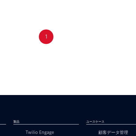
1
製品
ユースケース
Twilio Engage
顧客データ管理