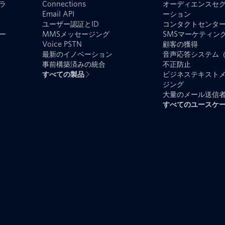
ラ
Connections
オーディエンスセ
Email API
ーション
ユーザー認証とID
コンタクトセンタ
ー
MMSメッセージング
SMSマーケティン
Voice PSTN
顧客の獲得
最新のイノベーション
音声応答システム（
事前構築済みの統合
不正防止
すべての製品
ビジネステキスト
ジング
大量のメール送信
すべてのユースケ