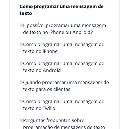
Como programar uma mensagem de
texto
É possível programar uma mensagem
de texto no iPhone ou Android?
Como programar uma mensagem de
texto no iPhone
Como programar uma mensagem de
Opção 1: usar uma automação de
texto no Android
Atalhos
Quando programar uma mensagem de
Opção 1: usar o app Mensagens do
Opção 2: usar um app de terceiros
texto para os clientes
Samsung Galaxy
Opção 3: usar o app Lembretes do
Como programar uma mensagem de
Opção 2: usar o app Mensagens do
iPhone
texto no Twilio
Google
Perguntas frequentes sobre
Opção 3: usar seu app Google Agenda
programação de mensagens de texto