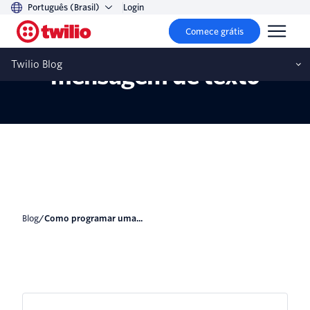
Português (Brasil)
Login
Comece grátis
Como programar uma
Twilio Blog
mensagem de texto
blog
/
Como programar uma...