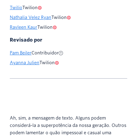
Twilio
Twilion
Nathalia Velez Ryan
Twilion
Ravleen Kaur
Twilion
Revisado por
Pam Beiler
Contribuidor
Ayanna Julien
Twilion
Ah, sim, a mensagem de texto. Alguns podem
considerá-la a superpotência da nossa geração. Outros
podem lamentar o quão impessoal e casual uma