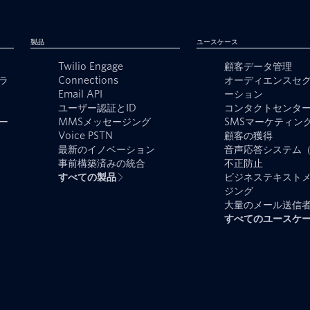
製品
ユースケース
Twilio Engage
顧客データ管理
ラ
Connections
オーディエンスセ
Email API
ーション
ユーザー認証とID
コンタクトセンタ
ー
MMSメッセージング
SMSマーケティン
Voice PSTN
顧客の獲得
最新のイノベーション
音声応答システム（
事前構築済みの統合
不正防止
すべての製品
ビジネステキスト
ジング
大量のメール送信
すべてのユースケ