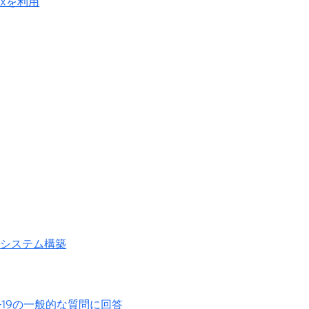
exを利用
、通知システム構築
D-19の一般的な質問に回答