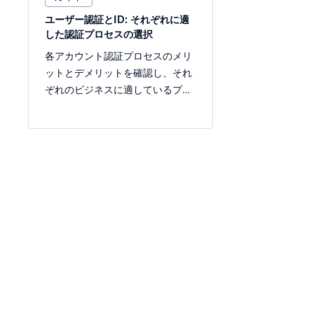
ユーザー認証とID: それぞれに適
対話型メッ
した認証プロセスの選択
内容とベス
各アカウント認証プロセスのメリ
対話型メッ
ットとデメリットを確認し、それ
の体験によ
ぞれのビジネスに適しているプロ
た対応とe
セスを決定しましょう。
リティを組
ここでは、
します。