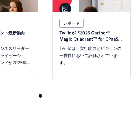
レポート
ント最新動向
Twilioが『2025 Gartner®
Magic Quadrant™ for CPaaS』
でリーダーに選出
ジネスリーダー
Twilioは、実行能力とビジョンの
ナライゼーショ
一貫性において評価されていま
ンドが2025年以
す。
エンゲージメン
構築しているか
。