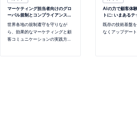
マーケティング担当者向けのグロ
AIの力で顧客体
ーバル規制とコンプライアンスガ
トに: いまある
イド
最大限に活かす方
世界各地の規制遵守を守りなが
既存の技術基盤を
ら、効果的なマーケティングと顧
なくアップデート
客コミュニケーションの実践方法
を学びましょう。