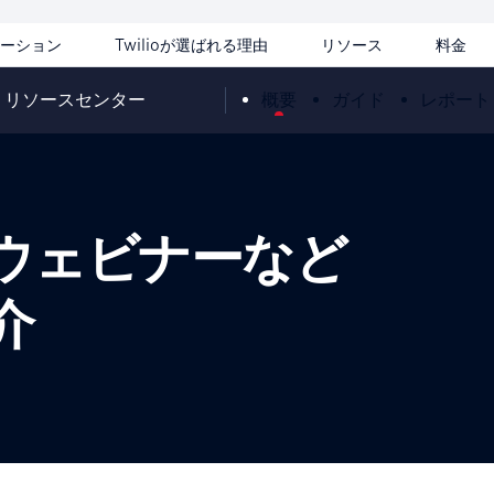
ーション
Twilioが選ばれる理由
リソース
料金
リソースセンター
概要
ガイド
レポート
ウェビナーなど
介