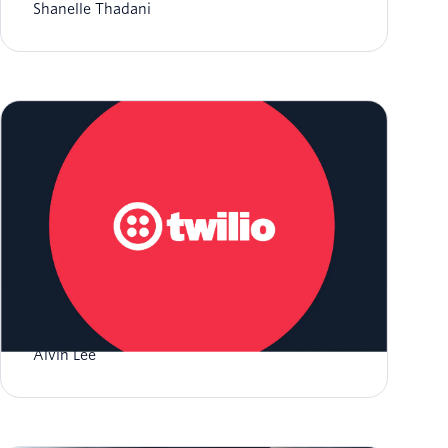
Shanelle Thadani
RCSとTwilioの利用を開始
Alvin Lee