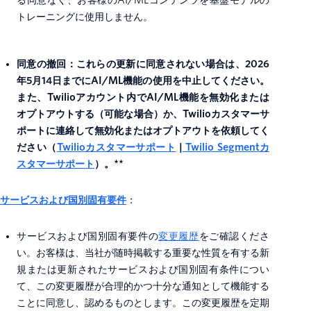
る同意なく、お客様のAI/MLコンテンツを基盤モデルの
トレーニングに使用しません。
同意の撤回：これらの更新に同意されない場合は、2026
年5月14日までにAI/ML機能の使用を中止してください。
また、Twilioアカウント内でAI/ML機能を無効化または
オプトアウトする（可能な場合）か、Twilioカスタマーサ
ポートに連絡して無効化またはオプトアウトを依頼してく
ださい（
Twilioカスタマーサポート
|
Twilio Segmentカ
スタマーサポート
）。**
サービスおよび国別固有要件
：
サービスおよび国別固有要件の
変更履歴
をご確認くださ
い。お客様は、当社が随時掲載する重要な性質を有する新
規または更新されたサービスおよび国別固有条件につい
て、この変更履歴が合理的かつ十分な通知として機能する
ことに同意し、認めるものとします。この変更履歴を定期