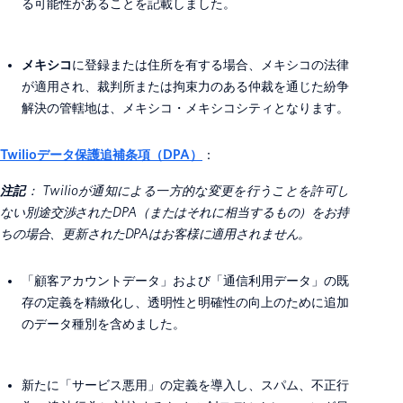
る可能性があることを記載しました。
メキシコ
に登録または住所を有する場合、メキシコの法律
が適用され、裁判所または拘束力のある仲裁を通じた紛争
解決の管轄地は、メキシコ・メキシコシティとなります。
Twilioデータ保護追補条項（DPA）
：
注記
： Twilioが通知による一方的な変更を行うことを許可し
ない別途交渉されたDPA（またはそれに相当するもの）をお持
ちの場合、更新されたDPAはお客様に適用されません。
「顧客アカウントデータ」および「通信利用データ」の既
存の定義を精緻化し、透明性と明確性の向上のために追加
のデータ種別を含めました。
新たに「サービス悪用」の定義を導入し、スパム、不正行