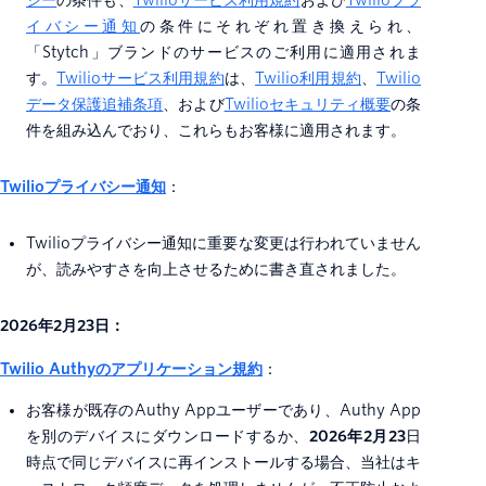
シー
の条件も、
Twilioサービス利用規約
および
Twilioプラ
イバシー通知
の条件にそれぞれ置き換えられ、
「Stytch」ブランドのサービスのご利用に適用されま
す。
Twilioサービス利用規約
は、
Twilio利用規約
、
Twilio
データ保護追補条項
、および
Twilioセキュリティ概要
の条
件を組み込んでおり、これらもお客様に適用されます。
Twilioプライバシー通知
：
Twilioプライバシー通知に重要な変更は行われていません
が、読みやすさを向上させるために書き直されました。
2026年2月23日：
Twilio Authyのアプリケーション規約
：
お客様が既存のAuthy Appユーザーであり、Authy App
を別のデバイスにダウンロードするか、
2026年2月23
日
時点で同じデバイスに再インストールする場合、当社はキ