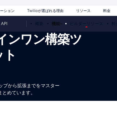
ーション
Twilioが選ばれる理由
リソース
料金
 API
概要
機能
ビルダーリソース
料
ールインワン構築ツ
ット
セットアップから拡張までをマスター
まとめています。