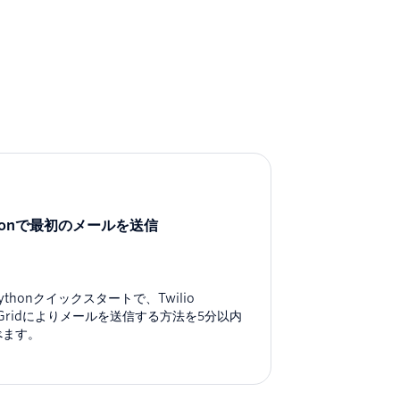
thonで最初のメールを送信
ythonクイックスタートで、Twilio
dGridによりメールを送信する方法を5分以内
べます。